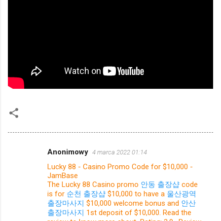
Anonimowy
4 marca 2022 01:14
K
Lucky 88 - Casino Promo Code for $10,000 -
o
JamBase
m
The Lucky 88 Casino promo
안동 출장샵
code
is for
순천 출장샵
$10,000 to have a
울산광역
e
출장마사지
$10,000 welcome bonus and
안산
n
출장마사지
1st deposit of $10,000. Read the