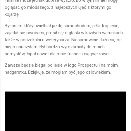
Finalnie może jednak dobrze wyszło, bo w tym filmie mogę
oglądać go młodszego, z najlepszych ujęć z którymi go
kojarzę.
Był psem który uwielbiał jazdę samochodem, piłki, tropienie,
zajadał się owocami, prosił się o głaski w każdych warunkach,
także w poczekalni u weterynarza. Niesamowicie dużo się od
niego nauczyłam. Był bardzo wyrozumiały do moich
pomysłów, łapał nawet dla mnie frisbee i ciągnął rower.
Zawsze będzie biegał po lesie w logo Prospectu i na moim
nadgarstku. Dziękuję, że mogłam być jego człowiekiem.