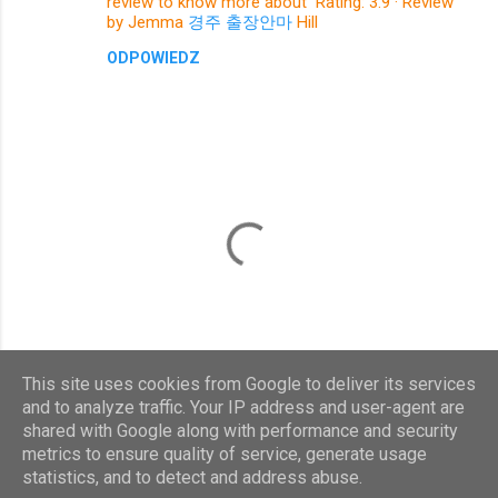
review to know more about Rating: 3.9 · ‎Review
t
by Jemma
경주 출장안마
Hill
a
ODPOWIEDZ
r
z
e
This site uses cookies from Google to deliver its services
and to analyze traffic. Your IP address and user-agent are
shared with Google along with performance and security
P
metrics to ensure quality of service, generate usage
r
z
statistics, and to detect and address abuse.
Obsługiwane przez usługę Blogger
e