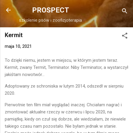
Przejdź do głównej zawartości
PROSPECT
szkolenie psów i zoofizjoterapia
Kermit
maja 10, 2021
To dzięki niemu, jestem w miejscu, w którym jestem teraz.
Kermit, zwany Termit, Terminator. Niby Terminator, a wystarczył
jakiśtam nowotwór...
Adoptowany ze schroniska w lutym 2014, odszedł w sierpniu
2020.
Pierwotnie ten film miał wyglądać inaczej. Chciałam nagrać i
zmontować aktualne rzeczy w czerwcu i lipcu 2020, na
pamiątkę, kiedy on czuł się dobrze, ale wiedziałam, że niewiele
takiego czasu nam pozostało. Nie byłam jednak w stanie.